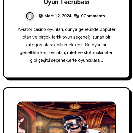
Oyun Təcrübəsi
Mart 12, 2024
0Comments
Aviator casino oyunları, dünya genelinde popüler
olan ve birçok farklı oyun seçeneği sunan bir
kategori olarak bilinmektedir. Bu oyunlar,
genellikle kart oyunları, rulet ve slot makineleri
gibi çeşitli seçeneklerle oyunculara…