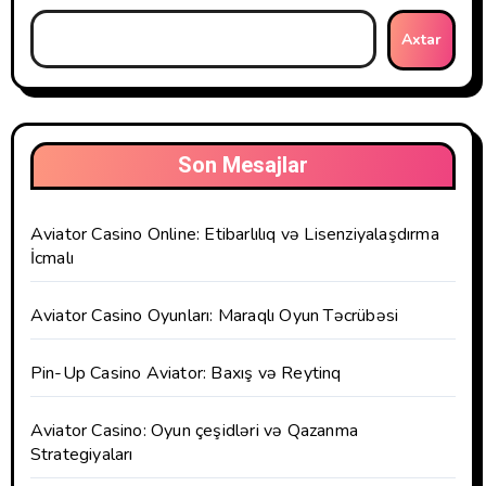
Axtar
Son Mesajlar
Aviator Casino Online: Etibarlılıq və Lisenziyalaşdırma
İcmalı
Aviator Casino Oyunları: Maraqlı Oyun Təcrübəsi
Pin-Up Casino Aviator: Baxış və Reytinq
Aviator Casino: Oyun çeşidləri və Qazanma
Strategiyaları