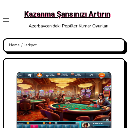
Skip
to
Kazanma Şansınızı Artırın
content
Azerbaycan'daki Popüler Kumar Oyunları
Home
Jackpot