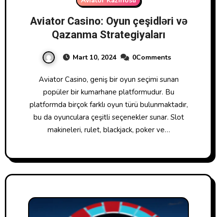
Aviator Kazinosu
Aviator Casino: Oyun çeşidləri və
Qazanma Strategiyaları
Mart 10, 2024
0Comments
Aviator Casino, geniş bir oyun seçimi sunan
popüler bir kumarhane platformudur. Bu
platformda birçok farklı oyun türü bulunmaktadır,
bu da oyunculara çeşitli seçenekler sunar. Slot
makineleri, rulet, blackjack, poker ve…