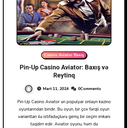
Casino Aviator Baxış
Pin-Up Casino Aviator: Baxış və
Reytinq
Mart 11, 2024
0Comments
Pin-Up Casino Aviator ən populyar onlayn kazino
oyunlarından biridir. Bu oyun, bir çox fərqli oyun
variantları ilə istifadəçilərə geniş bir seçim imkanı
təqdim edir. Aviator oyunu, həm də