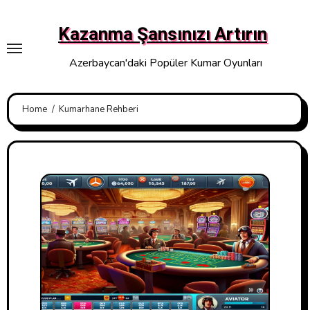
Skip
to
Kazanma Şansınızı Artırın
content
Azerbaycan'daki Popüler Kumar Oyunları
Home
Kumarhane Rehberi